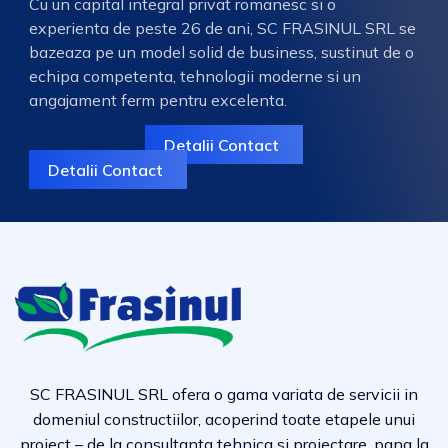
Cu un capital integral privat romanesc si o
experienta de peste 26 de ani, SC FRASINUL SRL se
bazeaza pe un model solid de business, sustinut de o
echipa competenta, tehnologii moderne si un
angajament ferm pentru excelenta.
Detalii Contact
Detalii Contact
SC FRASINUL SRL ofera o gama variata de servicii in
domeniul constructiilor, acoperind toate etapele unui
proiect – de la consultanta tehnica si proiectare, pana la